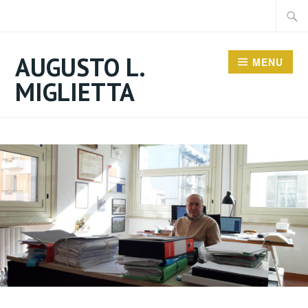
Vai
Ricerc
al
per:
contenuto
AUGUSTO L.
MENU
MIGLIETTA